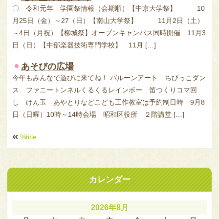
〇 令和元年 学園祭情報（会期順）【中京大学祭】 10
月25日（金）～27（日）【南山大学祭】 11月2日（土）
～4日（月祝）【柳城祭】オープンキャンパス同時開催 11月3
日（日）【中部楽器技術専門学校】 11月 […]
あそびの広場
今年もみんなで遊びに来てね！ バルーンアート ちびっこダン
ス ファニートンネルくるくるレインボー 笛つくりコマ回
し けん玉 あやとりなどこども工作教室は予約制日時 9月8
日（日曜）10時～14時会場 昭和区役所 ２階講堂 […]
前
%title
後
の
記
事
カレンダー
2026年8月