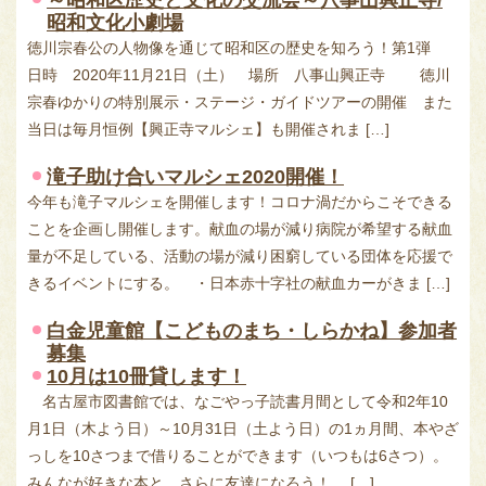
～昭和区歴史と文化の交流会～八事山興正寺/
昭和文化小劇場
徳川宗春公の人物像を通じて昭和区の歴史を知ろう！第1弾
日時 2020年11月21日（土） 場所 八事山興正寺 徳川
宗春ゆかりの特別展示・ステージ・ガイドツアーの開催 また
当日は毎月恒例【興正寺マルシェ】も開催されま […]
滝子助け合いマルシェ2020開催！
今年も滝子マルシェを開催します！コロナ渦だからこそできる
ことを企画し開催します。献血の場が減り病院が希望する献血
量が不足している、活動の場が減り困窮している団体を応援で
きるイベントにする。 ・日本赤十字社の献血カーがきま […]
白金児童館【こどものまち・しらかね】参加者
募集
10月は10冊貸します！
名古屋市図書館では、なごやっ子読書月間として令和2年10
月1日（木よう日）～10月31日（土よう日）の1ヵ月間、本やざ
っしを10さつまで借りることができます（いつもは6さつ）。
みんなが好きな本と、さらに友達になろう！ […]