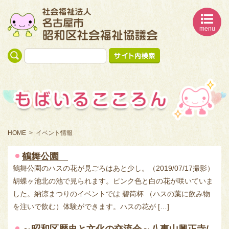
menu
名古屋市 昭和区社会福祉協議会
誰もが安心して 暮らすことのできる 地域福祉の実現
HOME
イベント情報
鶴舞公園
鶴舞公園のハスの花が見ごろはあと少し。（2019/07/17撮影）
胡蝶ヶ池北の池で見られます。ピンク色と白の花が咲いていま
した。納涼まつりのイベントでは 碧筒杯 （ハスの葉に飲み物
を注いで飲む）体験ができます。ハスの花が […]